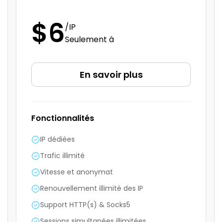
protection et une gestion des emails
sécurisées et fiables.
$6
/IP
Seulement à
En savoir plus
Fonctionnalités
IP dédiées
Trafic illimité
Vitesse et anonymat
Renouvellement illimité des IP
Support HTTP(s) & Socks5
Sessions simultanées illimitées