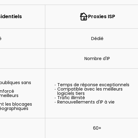
identiels
Proxies ISP
é
Dédié
Nombre d'IP
publiques sans
Temps de réponse exceptionnels
Compatible avec les meilleurs
nforcé
logiciels tiers
meilleurs
Trafic illimité
Renouvellements d'IP à vie
t les blocages
 géographiques
60+