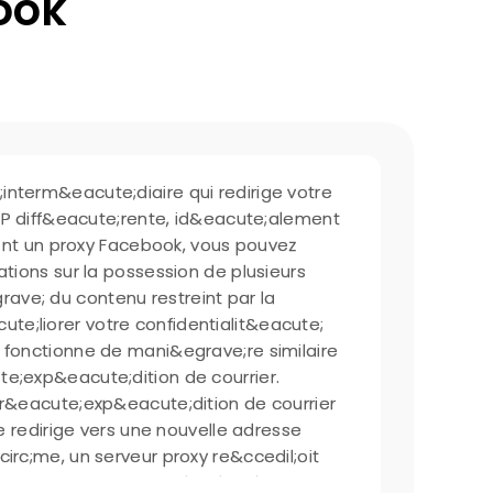
ook
interm&eacute;diaire qui redirige votre
e IP diff&eacute;rente, id&eacute;alement
isant un proxy Facebook, vous pouvez
ations sur la possession de plusieurs
ve; du contenu restreint par la
e;liorer votre confidentialit&eacute;
 fonctionne de mani&egrave;re similaire
te;exp&eacute;dition de courrier.
 r&eacute;exp&eacute;dition de courrier
le redirige vers une nouvelle adresse
irc;me, un serveur proxy re&ccedil;oit
ave;s &agrave; Facebook et la