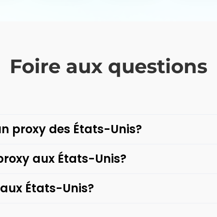
proxy re&ccedil;oit la r&eacu
&agrave; votre adresse IP. Com
Facebook n&#39;interagit pas 
Pour Facebook, la demande sem
pourrait &ecirc;tre situ&eacute
Foire aux questions
proxies sont efficaces pour vo
restrictions r&eacute;seau.
n proxy des États-Unis?
proxy aux États-Unis?
 aux États-Unis?