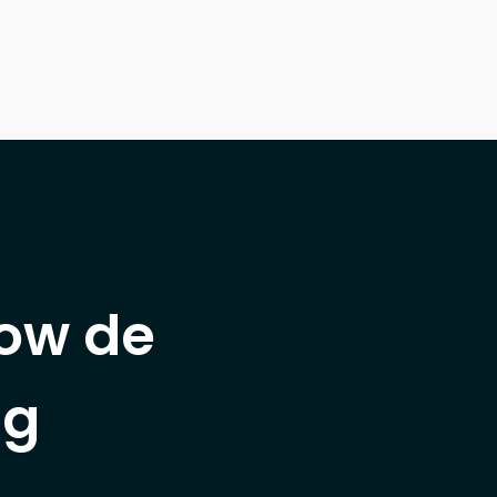
ow de
ng