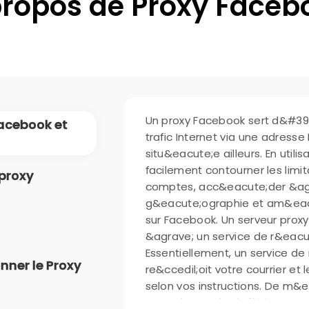
propos de Proxy Faceb
Un proxy Facebook sert d&#39;
Facebook et
trafic Internet via une adress
situ&eacute;e ailleurs. En util
facilement contourner les limit
 proxy
comptes, acc&eacute;der &agra
g&eacute;ographie et am&eacut
sur Facebook. Un serveur proxy
&agrave; un service de r&eacu
Essentiellement, un service de
ner le Proxy
re&ccedil;oit votre courrier et 
selon vos instructions. De m&ec
votre demande d&#39;acc&egr