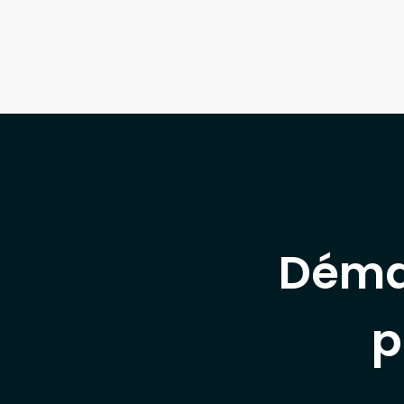
Déma
p