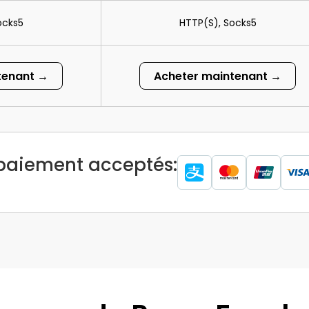
ocks5
HTTP(S), Socks5
tenant →
Acheter maintenant →
paiement acceptés: