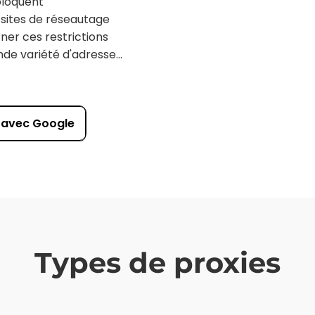
bloquent
 sites de réseautage
ner ces restrictions
ande variété d'adresses
 illimité à Facebook,
aitiez rester en
ptes pour votre
e avec Google
ns. En utilisant un
hé. Facebook ne peut
 marquage de vos
ent un accès avec un
ut via des adresses IP
Types de proxies