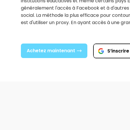
institutions éducatives et même certains pays 
généralement l'accès à Facebook et à d'autres
social. La méthode la plus efficace pour contour
est d'utiliser un proxy. En ayant accès à une gr
IP résidentielles, vous pouvez profiter d'un accès
quel que soit votre emplacement. Que vous souh
contact avec des amis ou établir plusieurs com
Achetez maintenant
S’inscrir
entreprise, les proxies peuvent faciliter vos besoi
proxy, votre véritable emplacement reste cac
pas accéder à ces données, ce qui empêche le
comptes. Nos proxies résidentiels avancés offr
nombre illimité de demandes de connexion, le to
distinctes et non marquées !