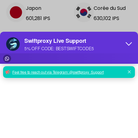
Japon
Corée du Sud
601,281
IPS
630,102
IPS
Brésil
Spain
2,182,842
IPS
742,291
IPS
+188 More
See all locations →