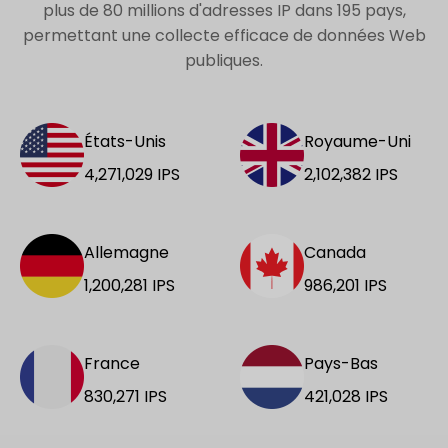
plus de 80 millions d'adresses IP dans 195 pays,
permettant une collecte efficace de données Web
publiques.
États-Unis
Royaume-Uni
4,271,029
IPS
2,102,382
IPS
Allemagne
Canada
1,200,281
IPS
986,201
IPS
France
Pays-Bas
830,271
IPS
421,028
IPS